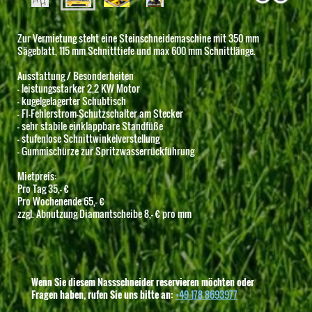
Zur Vermietung steht eine Steinschneidemaschine mit 350 mm
Sägeblatt, 115 mm Schnitttiefe und max 600 mm Schnittlänge.
Ausstattung / Besonderheiten
- leistungsstarker 2,2 KW Motor
- kugelgelagerter Schubtisch
- FI-Fehlerstrom-Schutzschalter am Stecker
- sehr stabile einklappbare Standfüße
- stufenlose Schnittwinkelverstellung
- Gummischürze zur Spritzwasserrückführung
Mietpreis:
Pro Tag 35,- €
Pro Wochenende 65,- €
zzgl. Abnutzung Diamantscheibe 8,- € pro mm
Wenn Sie diesem Nassschneider reservieren möchten oder
Fragen haben, rufen Sie uns bitte an:
+49 178 8693977