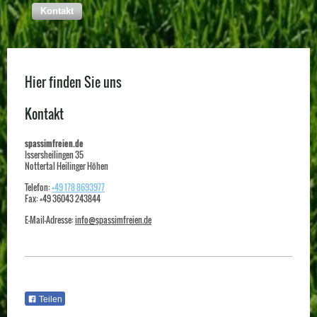
Kontakt
Hier finden Sie uns
Kontakt
spassimfreien.de
Issersheilingen
35
Nottertal Heilinger Höhen
Telefon:
+49 178 8693977
Fax:
+49 36043 243844
E-Mail-Adresse:
info@spassimfreien.de
Teilen