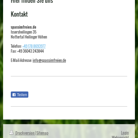
Hier finden Sie uns
Kontakt
spassimfreien.de
Issersheilingen
35
Nottertal Heilinger Höhen
Telefon:
+49 178 8693977
Fax:
+49 36043 243844
E-Mail-Adresse:
info@spassimfreien.de
Teilen
Login
Druckversion
|
Sitemap
Webansicht