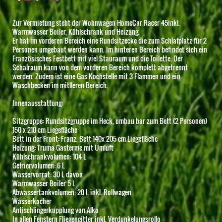
Zur Vermietung steht der Wohnwagen HomeCar Racer 45inkl.
Warmwasser Boiler, Kühlschrank und Heizung.
Er hat im vorderen Bereich eine Rundsitzecke die zum Schlafplatz für 2
Personen umgebaut werden kann. Im hinteren Bereich befindet sich ein
Französisches Festbett mit viel Stauraum und die Toilette. Der
Schalraum kann von dem vorderen Bereich komplett abgetrennt
werden. Zudem ist eine Gas Kochstelle mit 3 Flammen und ein
Waschbecken im mitlleren Bereich.
Innenausstattung:
Sitzgruppe: Rundsitzgruppe im Heck, umbau bar zum Bett (2 Personen)
150 x 210 cm Liegefläche
Bett in der Front: Franz. Bett 140x 205 cm Liegefläche
Heizung: Truma Gasterme mit Umluft
Kühlschrankvolumen: 104 L
Gefriervolumen: 6 L
Wasservorrat: 30 L davon
Warmwasser Boiler 5 L
Abwassertankvolumen: 20 L inkl. Rollwagen
Wasserkocher
Antischlingerkupplung von Alko
In allen Fenstern Fliegengitter inkl. Verdunkelungsrollo