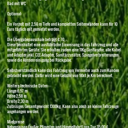
Bad mit WC
Optional:
Ein Vorzelt mit 2,50 m Tiefe und kompletten Seitenwänden kann für 10
Euro täglich mit gemietet werden.
Die Übergabepauschale beträgt € 70, -.
Diese beinhaltet eine ausführliche Einweisung in das Fahrzeug und alle
mitgeführten Geräte. Sie erhalten zudem eine 11Kg Gasflasche, alle Kabel
und Adapter inkl. CEE-Adapter, Sanitärzusätze, Spiegelverbreiterungen
sowie die Aussenreinigung bei Rückgabe.
Selbstverständlich kann das Fahrzeug von Vermieter auch zum Kunden
gebracht werden. Dafür wird eine Gebühr von 90ct je Km berechnet.
Weitere technische Daten:
Länge:6,57 m
Höhe:2,58 m
Breite:2,30 m
Zulässiges Gesamtgewicht 1300kg. Kann also auch an kleine Fahrzeuge
angehangen werden.
Mietpreise:
Nebensaison (außer Pfingsten und Himmelfahrt) pro Tag 35,00 €