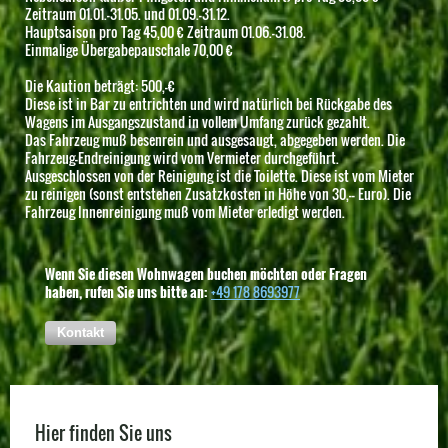
Zeitraum 01.01.-31.05. und 01.09.-31.12.
Hauptsaison pro Tag 45,00 € Zeitraum 01.06.-31.08.
Einmalige Übergabepauschale 70,00 €
Die Kaution beträgt: 500,-€
Diese ist in Bar zu entrichten und wird natürlich bei Rückgabe des
Wagens im Ausgangszustand in vollem Umfang zurück gezahlt.
Das Fahrzeug muß besenrein und ausgesaugt, abgegeben werden. Die
Fahrzeug-Endreinigung wird vom Vermieter durchgeführt.
Ausgeschlossen von der Reinigung ist die Toilette. Diese ist vom Mieter
zu reinigen (sonst entstehen Zusatzkosten in Höhe von 30,-- Euro). Die
Fahrzeug Innenreinigung muß vom Mieter erledigt werden.
Wenn Sie diesen Wohnwagen buchen möchten oder Fragen
haben, rufen Sie uns bitte an:
+49 178 8693977
Kontakt
Hier finden Sie uns