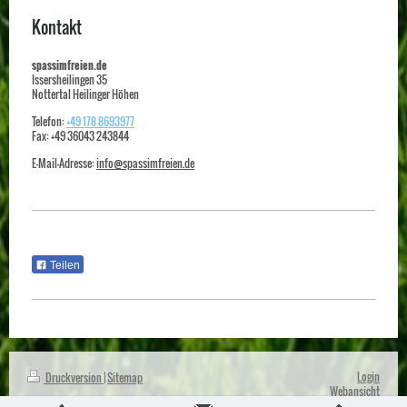
Kontakt
spassimfreien.de
Issersheilingen
35
Nottertal Heilinger Höhen
Telefon:
+49 178 8693977
Fax:
+49 36043 243844
E-Mail-Adresse:
info@spassimfreien.de
Teilen
Login
Druckversion
|
Sitemap
Webansicht