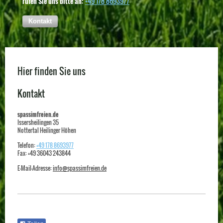
rufen Sie uns bitte an:
+49 178 8693977
Kontakt
Hier finden Sie uns
Kontakt
spassimfreien.de
Issersheilingen
35
Nottertal Heilinger Höhen
Telefon:
+49 178 8693977
Fax:
+49 36043 243844
E-Mail-Adresse:
info@spassimfreien.de