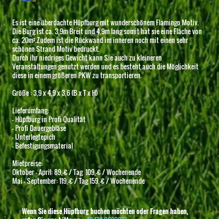
Es ist eine überdachte Hüpfburg mit wunderschönem Flamingo Motiv.
Die Burg ist ca. 3,9m Breit und 4,9m lang somit hat sie eine Fläche von
ca. 20m².Zudem ist die Rückwand im inneren noch mit einen sehr
schönen Strand Motiv bedruckt.
Durch ihr niedriges Gewicht kann Sie auch zu kleineren
Veranstaltungen genutzt werden und es besteht auch die Möglichkeit
diese in einem größeren PKW zu transportieren.
Größe : 3,9 x 4,9 x 3,6 (B x T x H)
Lieferumfang:
- Hüpfburg in Profi Qualität
- Profi Dauergebläse
- Unterlegtepich
- Befestigungsmaterial
Mietpreise:
Oktober - April: 89,-€ / Tag 109,-€ / Wochenende
Mai - September: 119,-€ / Tag 159,-€ / Wochenende
Wenn Sie diese Hüpfburg buchen möchten oder Fragen haben,